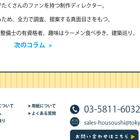
でたくさんのファンを持つ制作ディレクター。
るため、全力で調査、提案する真面目さをもつ。
車整備士の有資格者。趣味はラーメン食べ歩き、建築巡り。
次のコラム
»
について
用紙について
03-5811-603
ム
よくある質問
積り
sales-housoushi@toky