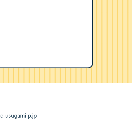
2
o-usugami-p.jp