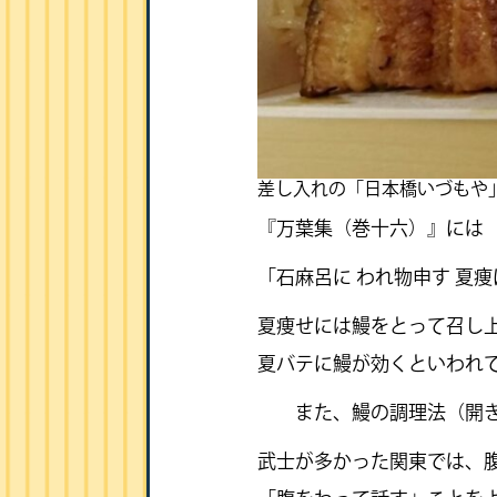
差し入れの「日本橋いづもや
『万葉集（巻十六）』には
「石麻呂に われ物申す 夏
夏痩せには鰻をとって召し上
夏バテに鰻が効くといわれ
また、鰻の調理法（開き方
武士が多かった関東では、