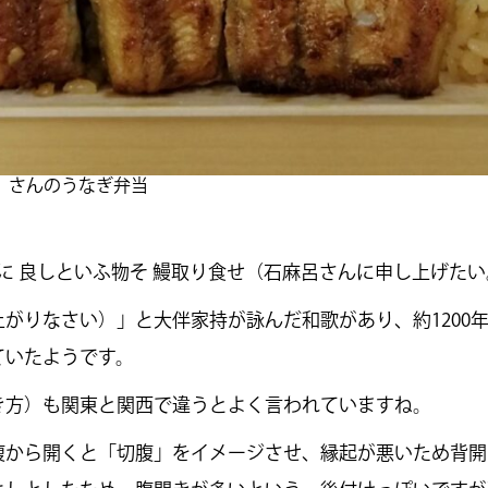
」さんのうなぎ弁当
痩に 良しといふ物そ 鰻取り食せ（石麻呂さんに申し上げた
がりなさい）」と大伴家持が詠んだ和歌があり、約1200
ていたようです。
）も関東と関西で違うとよく言われていますね。
腹から開くと「切腹」をイメージさせ、縁起が悪いため背開