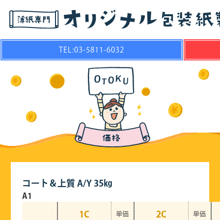
TEL:03-5811-6032
コート＆上質 A/Y 35㎏
A1
1C
2C
単価
単価