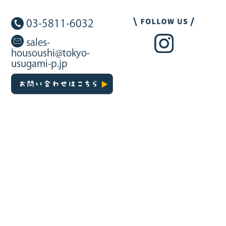
03-5811-6032
sales-
housoushi@tokyo-
usugami-p.jp