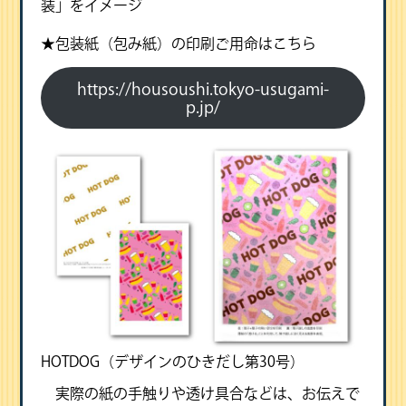
装」をイメージ
★包装紙（包み紙）の印刷ご用命はこちら
https://housoushi.tokyo-usugami-
p.jp/
HOTDOG（デザインのひきだし第30号）
実際の紙の手触りや透け具合などは、お伝えで